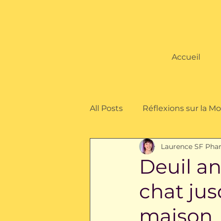
Accueil
All Posts
Réflexions sur la Mor
Laurence SF Pha
Deuil Animalier
Cérémon
Deuil a
chat jus
maison