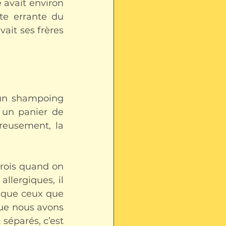
 avait environ 
e errante du 
ait ses frères 
un shampoing 
 un panier de 
reusement, la 
rois quand on 
lergiques, il 
 que ceux que 
que nous avons 
 séparés, c’est 