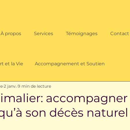
À propos
Services
Témoignages
Contact
t et la Vie
Accompagnement et Soutien
re
2 janv.
9 min de lecture
ies et Rituels
nimalier: accompagne
qu’à son décès naturel 