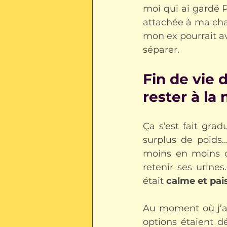
moi qui ai gardé
attachée à ma cha
mon ex pourrait avo
séparer.
Fin de vie 
rester à la
Ça s’est fait gra
surplus de poids
moins en moins d’é
retenir ses urines
était 
calme et pai
Au moment où j’ai 
options étaient dé