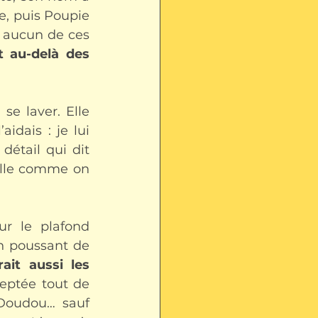
 puis Poupie 
, aucun de ces 
 au-delà des 
e laver. Elle 
idais : je lui 
étail qui dit 
elle comme on 
r le plafond 
n poussant de 
ait aussi les 
eptée tout de 
 Doudou… sauf 