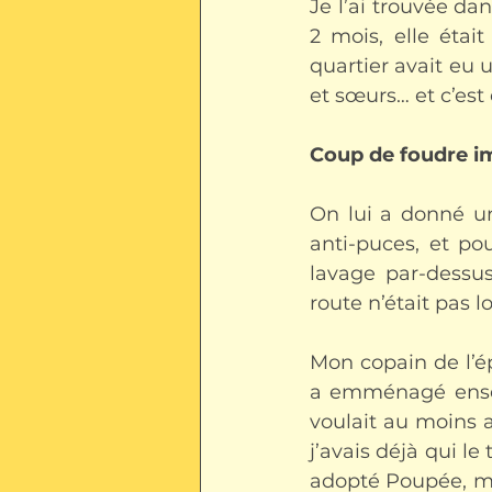
Je l’ai trouvée dan
2 mois, elle étai
quartier avait eu u
et sœurs… et c’est e
Coup de foudre i
On lui a donné u
anti-puces, et po
lavage par-dessus
route n’était pas l
Mon copain de l’ép
a emménagé ensemb
voulait au moins a
j’avais déjà qui l
adopté Poupée, m