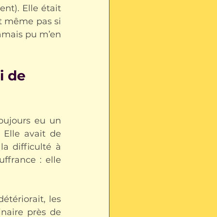
ent)
. Elle était 
t même pas si 
jamais pu m’en 
i de 
oujours eu un 
lle avait de 
 difficulté à 
france : elle 
ériorait, les 
naire près de 