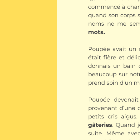
commencé à chang
quand son corps s’
noms ne me sembl
mots.
Poupée avait un s
était fière et déli
donnais un bain de
beaucoup sur notr
prend soin d’un m
Poupée devenait 
provenant d’une c
petits cris aigu
gâteries
. Quand j
suite. Même avec 