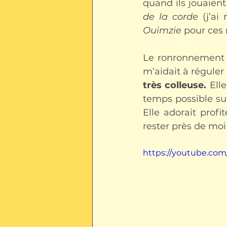
quand ils jouaient
de la corde
 (j’a
Ouimzie
 pour ces
Le ronronnement d
m’aidait à régule
très colleuse.
 Ell
temps possible su
Elle adorait profi
rester près de moi
https://youtube.com