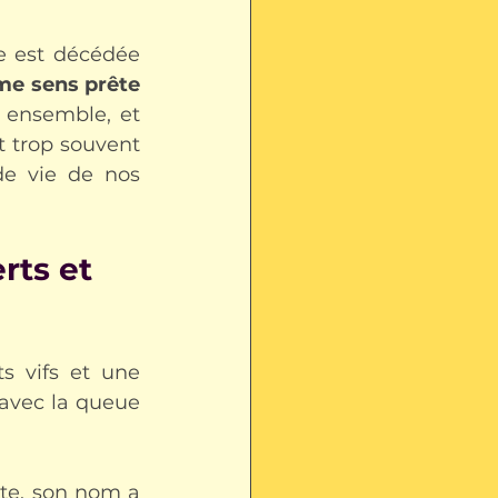
 est décédée 
me sens prête 
ensemble, et 
 trop souvent 
de vie de nos 
ts et 
s vifs et une 
avec la queue 
te, son nom a 