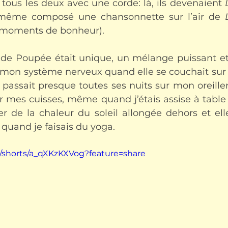
 tous les deux avec une corde: là, ils devenaient 
i même composé une chansonnette sur l’air de 
 moments de bonheur).
e Poupée était unique, un mélange puissant et 
r mon système nerveux quand elle se couchait sur 
e passait presque toutes ses nuits sur mon oreiller,
r mes cuisses, même quand j’étais assise à table
ter de la chaleur du soleil allongée dehors et ell
 quand je faisais du yoga.
/shorts/a_qXKzKXVog?feature=share