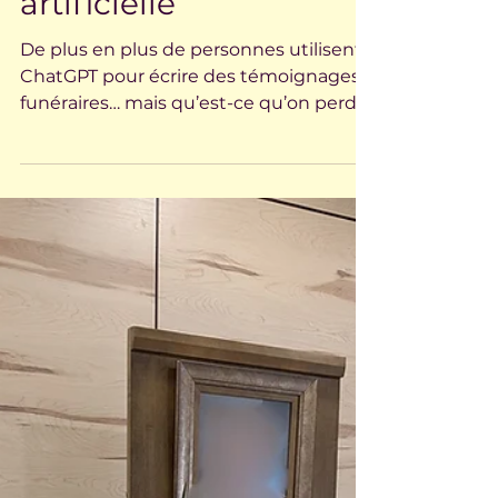
l’intelligence
artificielle
De plus en plus de personnes utilisent
ChatGPT pour écrire des témoignages
funéraires… mais qu’est-ce qu’on perd
quand on ne trouve plus les mots par
nous-mêmes, dans un moment où ils
comptent autant? Soyons honnêtes :
faire face à la mort, c’est confrontant. Le
deuil est inconfortable. Alors oui… je
comprends qu’on ait envie de faire
appel à un outil qui peut alléger un peu
ce poids. Écrire un témoignage à
partager lors d’une cérémonie, c’est se
retrouver face à la perte, au