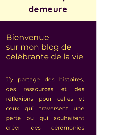
demeure
Bienvenue
sur mon blog de
célébrante de la vie
J’y partage des histoires,
des ressources et des
réflexions pour celles et
ceux qui traversent une
perte ou qui souhaitent
créer des cérémonies