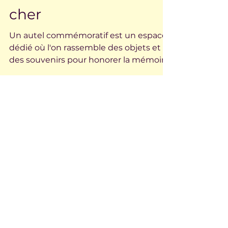
commémoratif : un
rituel pour honorer la
mémoire d’un être
cher
Un autel commémoratif est un espace
dédié où l'on rassemble des objets et
des souvenirs pour honorer la mémoire
d’un être cher. Lors d’une cérémonie
funéraire, l’autel devient souvent le
cœur symbolique du rassemblement .
C’est un espace où la personne
décédée est symboliquement
présente et où ses proches peuvent
déposer un geste d’amour. La plupart
du temps, un autel funéraire
traditionnel est composé d’une photo