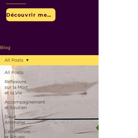
Découvrir mes services
Blog
All Posts
All Posts
Réflexions
sur la Mort
et la Vie
Accompagnement
et Soutien
Deuil
Animalier
Cérémonies
et Rituels