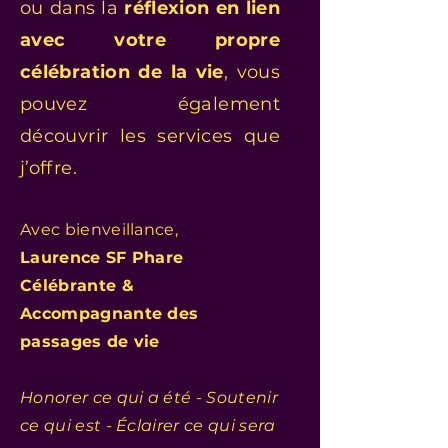
ou dans la
réflexion en lien
avec votre propre
célébration de la vie
, vous
pouvez également
découvrir les services que
j’offre.
Avec bienveillance,
Laurence SF Phare
Célébrante &
Accompagnante des
passages de vie
Honorer ce qui a été - Soutenir
ce qui est - Éclairer ce qui sera