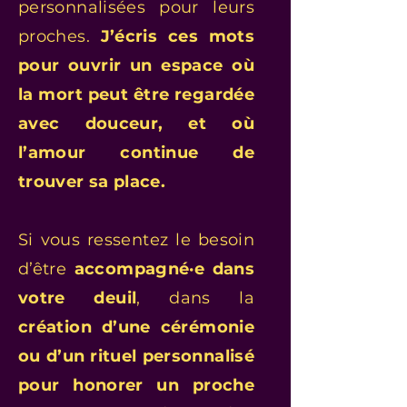
personnalisées pour leurs
proches.
J’écris ces mots
pour ouvrir un espace où
la mort peut être regardée
avec douceur, et où
l’amour continue de
trouver sa place.
Si vous ressentez le besoin
d’être
accompagné·e dans
votre deuil
, dans la
création d’une cérémonie
ou d’un rituel personnalisé
pour honorer un proche